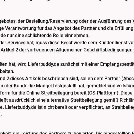
botes, der Bestellung/Reservierung oder der Ausführung des 
ge Verantwortung für das Angebot des Partner und die Erfüllung 
de nur eine schlichtende Rolle einnehmen.
der Services hat, muss diese Beschwerde dem Kundendienst von
in Artikel 2 der vorliegenden Allgemeinen Geschäftsbedingunge
ten hat, wird Lieferbuddy.de zunächst mit einer Empfangsbestät
beiten.
nd 2 dieses Artikels beschrieben sind, sollen dem Partner (Absch
m der Kunde die Mängel festgestellt hat, gemeldet und vollstän
orm für die Online-Streitbeilegung bereit (OS-Plattform). Diese 
ließt ausdrücklich eine alternative Streitbeilegung gemäß Richtl
. Lieferbuddy.de ist nicht bereit oder verpflichtet, an Streitbei
.
hkeit, die Leistung des Partners zu bewerten. Die eingestellte