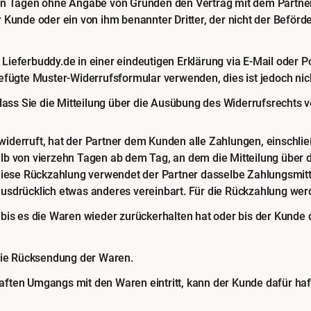
hn Tagen ohne Angabe von Gründen den Vertrag mit dem Partner z
 Kunde oder ein von ihm benannter Dritter, der nicht der Beför
ieferbuddy.de in einer eindeutigen Erklärung via E-Mail oder Po
efügte Muster-Widerrufsformular verwenden, dies ist jedoch nic
dass Sie die Mitteilung über die Ausübung des Widerrufsrechts v
derruft, hat der Partner dem Kunden alle Zahlungen, einschließ
lb von vierzehn Tagen ab dem Tag, an dem die Mitteilung über 
diese Rückzahlung verwendet der Partner dasselbe Zahlungsmitte
usdrücklich etwas anderes vereinbart. Für die Rückzahlung werd
bis es die Waren wieder zurückerhalten hat oder bis der Kunde 
 die Rücksendung der Waren.
aften Umgangs mit den Waren eintritt, kann der Kunde dafür ha